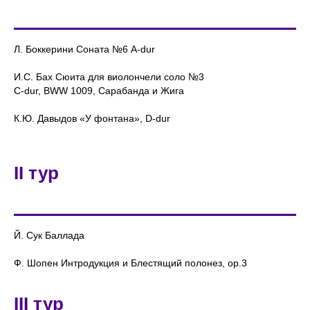
Л. Боккерини Соната №6 A-dur
И.С. Бах Сюита для виолончели соло №3
C-dur, BWW 1009, Сарабанда и Жига
К.Ю. Давыдов «У фонтана», D-dur
II тур
Й. Сук Баллада
Ф. Шопен Интродукция и Блестящий полонез, op.3
III тур