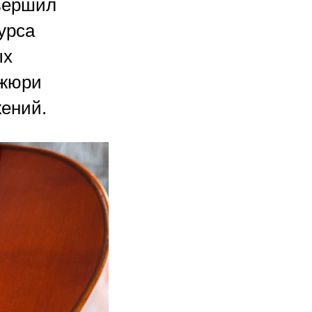
авершил
урса
ых
 жюри
ений.