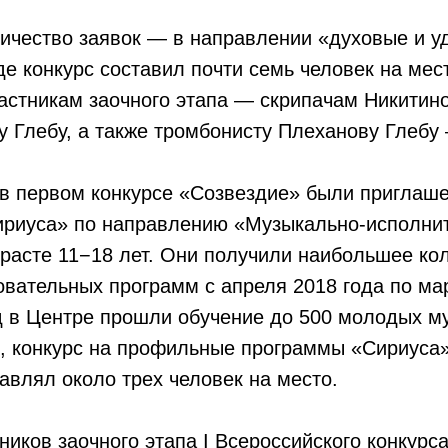
ичество заявок — в направлении «духовые и у
де конкурс составил почти семь человек на мес
стникам заочного этапа — скрипачам Никити
 Глебу, а также тромбонисту Плеханову Глебу 
 в первом конкурсе «Созвездие» были приглаш
ириуса» по направлению «Музыкально-исполни
зрасте 11−18 лет. Они получили наибольшее ко
овательных программ с апреля 2018 года по мар
од в Центре прошли обучение до 500 молодых м
ы, конкурс на профильные программы «Сириуса
авлял около трех человек на место.
ников заочного этапа I Всероссийского конкур