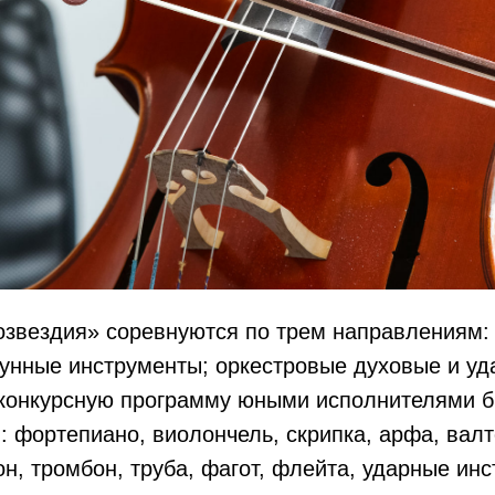
озвездия» соревнуются по трем направлениям:
рунные инструменты; оркестровые духовые и у
 конкурсную программу юными исполнителями 
: фортепиано, виолончель, скрипка, арфа, валт
он, тромбон, труба, фагот, флейта, ударные ин