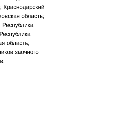
; Краснодарский
ковская область;
; Республика
 Республика
ая область;
ников заочного
в;