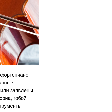
 фортепиано,
дарные
были заявлены
орна, гобой,
струменты.