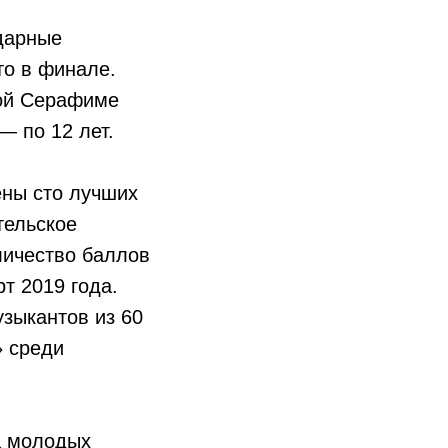
дарные
то в финале.
ной Серафиме
— по 12 лет.
ены сто лучших
тельское
личество баллов
т 2019 года.
узыкантов из 60
» среди
са молодых